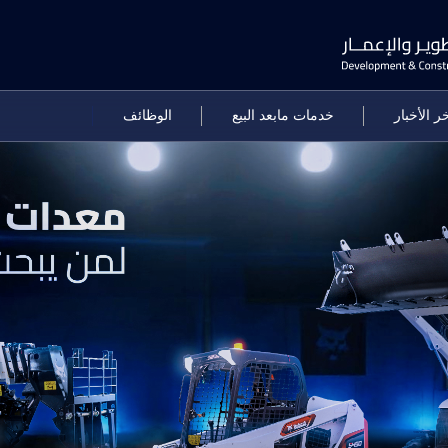
ر الأخبار
خدمات مابعد البيع
الوظائف